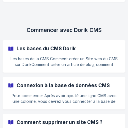
lancera automatiquement la fonction de marque blanche.
💡 Lors de l'activation de l'option fonction de marque
blancheSi vous n'êtes pas en mesure de le faire, toute
trace de Dorik sera supprimée du côté de votre client.
Plans du site Il y a deux plans de site dans Dorik qui
Commencer avec Dorik CMS
supportent la fonction White Label. Dorik CMS
Les bases du CMS Dorik
Les bases de la CMS Comment créer un Site web du CMS
sur DorikComment créer un article de blog, comment
concevoir un modèle d'article de blog - qui influencera tous
les modèles d'articles de blog et les mises en page sur
votre site web, et bien d'autres choses encore. Dorik CMS
Connexion à la base de données CMS
Basics
Pour commencer Après avoir ajouté une ligne CMS avec
une colonne, vous devrez vous connecter à la base de
données CMS pour activer cette section. Cet article vous
montrera Connexion à la base de données Pour connecter
votre section à une base de données CMS et utiliser les
Comment supprimer un site CMS ?
fonctions CMS, cliquez sur Connexion à la base de