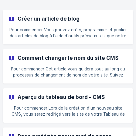
Créer un article de blog
Pour commencer Vous pouvez créer, programmer et publier
des articles de blog à l'aide d'outils précieux tels que notre
Outils de référencement, Aperçu des médias sociaux,
éditeur d'articles de blog intégréet Éditeur poignée. Ces
outils peuvent vous aider à rédiger des articles de blog plus
Comment changer le nom du site CMS
attrayants pour tous les lecteurs et à améliorer votre
classement dans les moteurs de recherche. Cet article
Pour commencer Cet article vous guidera tout au long du
explique comment utiliser ces outils pour créer un article de
processus de changement de nom de votre site. Suivez
blog. Pour en savoir pl
toutes les étapes en conséquence. Changer le nom du site
CMS Pour modifier le nom de votre site CMS, suivez les
étapes ci-dessous : Connectez-vous à votre compte
Aperçu du tableau de bord - CMS
Ouvrez le tableau de bord du site dont vous voulez
changer le nom. Allez dans Paramètres sous le panneau
Pour commencer Lors de la création d'un nouveau site
Styles et paramètres Sous l'onglet Général, vous trouverez
CMS, vous serez redirigé vers le site de votre Tableau de
l'option de changer le nom de votre site
bord CMSaprès avoir choisi un modèle. Votre tableau de
bord CMS est l'endroit unique à partir duquel vous pouvez
exécuter toutes les opérations de votre site CMS. Premier