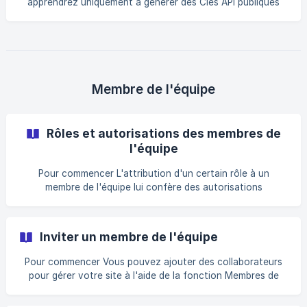
apprendrez uniquement à générer des Clés API publiques
094932
dans Dorik CMS. Fondamentalement, Dorik ** "Clés API'" **
permet aux utilisateurs de se connecter à d'autres
applications (par exemple Zapier, Pabbly, Make, etc.) sur le
web, à partir desquelles les utilisateurs peuvent gérer leurs
ressources sans revenir sur leur site web Dorik. Les points
de terminaison créés peuvent permettre à tout
Membre de l'équipe
utilisateur/plateforme authentifié d'effectuer des ac
Rôles et autorisations des membres de
l'équipe
Pour commencer L'attribution d'un certain rôle à un
membre de l'équipe lui confère des autorisations
spécifiques en fonction du rôle qui lui a été attribué. Vous
trouverez les autorisations pour chaque rôle dans les
tableaux ci-dessous. Rôles des membres de l'équipe et leurs
Inviter un membre de l'équipe
autorisations 📝 Supports de plans libres ou de plans de
situation Permissions Auteur Éditeur Développeur
Pour commencer Vous pouvez ajouter des collaborateurs
Administrateur | Créer/Modif
pour gérer votre site à l'aide de la fonction Membres de
l'équipe dans votre CMS. Vous pouvez attribuer le rôle d'un
Administrateur, Éditeur, Auteurou Développeur à une