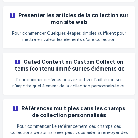
pouvez classer et stocker toutes les informations relatives
à un article sur un sujet particulier. || ⬇️ Voici à quoi
Présenter les articles de la collection sur
ressemble normalement une liste de collections
mon site web
personnalisées || ↗️ ️ Il s'agit d'une collection personnalisée
sur
Pour commencer Quelques étapes simples suffisent pour
mettre en valeur les éléments d'une collection
personnalisée. Vous pouvez ajouter des éléments
importants et les remplir avec des éléments de collection
personnalisés. Suivez le guide de cet article pour
Gated Content on Custom Collection
commencer.# Ajout d'une ligne CMS avec une colonne
Items (contenu limité sur les éléments de
Vous devez disposer d'une section CMS Row et Column
collection personnalisés)
pour présenter les éléments de la collection personnalisée.
Pour commencer Vous pouvez activer l'adhésion sur
Suivez les étapes ci-dessous pour ajouter une ligne CMS et
n'importe quel élément de la collection personnalisée ou
une col
sur n'importe quel message pour le rendre exclusivement
accessible aux membres de votre site ; qu'ils aient été
invités par vous à devenir membres ou qu'ils aient payé
Références multiples dans les champs
pour l'abonnement, vous pouvez toujours utiliser les
de collection personnalisés
paramètres d'accès au message pour changer cela.
Modifier l'accès aux messages dans les éléments de
Pour commencer Le référencement des champs des
collection personnalisés Pour définir l'accès à vos élém
collections personnalisées peut vous aider à renvoyer des