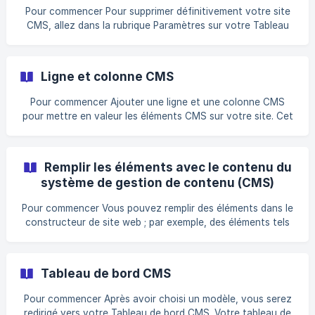
données. ⬇️ Après avoir cliqué, vous verrez apparaître le
Pour commencer Pour supprimer définitivement votre site
**CMS Edi
CMS, allez dans la rubrique Paramètres sur votre Tableau
de bord CMS et vous verrez le Supprimer le site en haut à
droite de l'écran. Suppression de votre site CMS Pour
supprimer votre Site CMS suivre les étapes ci-dessous :
Ligne et colonne CMS
Aller à Paramètres dans la section Styles et paramètres
Cliquez sur le bouton Supprimer le site Type me supprimer
Pour commencer Ajouter une ligne et une colonne CMS
et cliquez sur l'icône Supprimer pour **supprimer déf
pour mettre en valeur les éléments CMS sur votre site. Cet
article montre toutes les procédures pour ajouter une ligne
CMS avec une colonne sur votre site web. Jetons un coup
d'oeil... Ajouter une ligne CMS avec une colonne || ⬇️ Pour
Remplir les éléments avec le contenu du
ajouter une ligne CMS avec la colonne, vous devez suivre
système de gestion de contenu (CMS)
les étapes suivantes ⬇️ Cliquez sur Ajouter une nouvelle
section ![]
Pour commencer Vous pouvez remplir des éléments dans le
(https://storage.crisp.chat/users/helpdesk/website/cf1fc9c
constructeur de site web ; par exemple, des éléments tels
c00911000
que Image, Titre, Ongletset Bouton peuvent être alimentés
par le contenu des messages du CMS. Cet article vous
montrera, étape par étape, comment vous pouvez remplir
Tableau de bord CMS
différents éléments à l'aide des contenus CMS. Ajout d'un
contenu dynamique à un élément d'image Après vous être
Pour commencer Après avoir choisi un modèle, vous serez
connecté à la base de données de votre CMS, vous verrez
redirigé vers votre Tableau de bord CMS. Votre tableau de