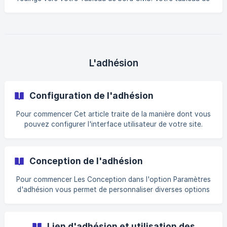
des sections vides dans votre page
bord est l'endroit unique à partir duquel vous pouvez
exécuter toutes les opérations de votre site CMS. Premier
regard Les Tableau de bord contiendra de nombreuses
fonctionnalités en fonction de votre rôle. Le propriétaire
du site peut utiliser toutes les fonctionnalités, tandis que
les autorisations pour les rôles tels que Administrateur,
L'adhésion
Développeur, Auteur,
Configuration de l'adhésion
Pour commencer Cet article traite de la manière dont vous
pouvez configurer l'interface utilisateur de votre site.
formulaire d'adhésion, définir l'accèset mettre en place une
adhésion payante sur votre site. Vous rencontrerez deux
panneaux lors de la configuration des paramètres
Conception de l'adhésion
d'adhésion. Ces panneaux sont les suivants Accès des
membres et Niveaux d'adhésion, qui sont deux éléments
Pour commencer Les Conception dans l'option Paramètres
distincts. Nous examinerons également les types de
d'adhésion vous permet de personnaliser diverses options
paiement sur les sites d'affiliation : **Mens
de la fonction d'adhésion, depuis la conception de la page
d'accueil jusqu'à l'utilisation de la fonction d'adhésion.
formulaire du portail d'adhésion à la personnalisation de la
Lien d'adhésion et utilisation des