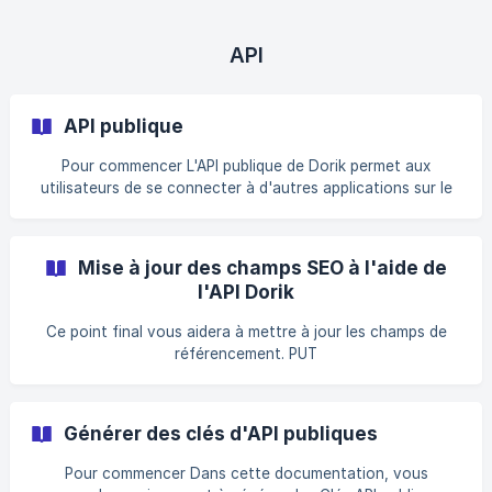
API
API publique
Pour commencer L'API publique de Dorik permet aux
utilisateurs de se connecter à d'autres applications sur le
web. L'utilisateur peut maintenir ses ressources sans
revenir sur son site web Dorik. Les points de terminaison
créés peuvent permettre à tout utilisateur/plateforme
Mise à jour des champs SEO à l'aide de
authentifié(e) d'effectuer des actions de création, de
l'API Dorik
lecture, de mise à jour et de suppression (CRUD). Pour
l'instant, l'API publique peut être utilisée pour récupérer les
Ce point final vous aidera à mettre à jour les champs de
données de votre **CMS les collections, les élé
référencement. PUT
https://api.cmsfly.com/api/v1/collections/{collectionId}/item
s/{itemId} Demande Paramètres du chemin d'accès
collectionId string required Insert your collectionId Example:
Générer des clés d'API publiques
64042d70a6ac3c00296c9ab4 itemId string required Insert
your itemId Example: 6406d6a292fb5206b3c4a8c1e En-
Pour commencer Dans cette documentation, vous
têtes 'X-Dorik-Key' string Insert your dorik 'key' `Example: