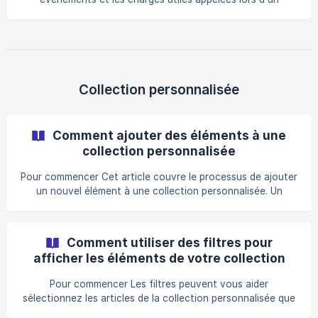
événement webhook. Nom de l'événement Quand sera-t-il
déclenché ? ajouter un membre Lorsqu'un nouvel utilisateur
souscrit au plan gratuit ou lorsqu'un nouveau membre de
l'équipe est ajouté. mise à jour des membres Lorsqu'un
membre existant met à jour son adresse électronique ou
son nom. | supprimer un membre | Lorsqu'un utilisateur est
Collection personnalisée
retiré de la liste des m
Comment ajouter des éléments à une
collection personnalisée
Pour commencer Cet article couvre le processus de ajouter
un nouvel élément à une collection personnalisée. Un
nouvel élément peut être ajouté et personnalisé à l'aide
d'un barre latérale ou éditeur complet. Création d'une
nouvelle collection Pour savoir comment créer une
Comment utiliser des filtres pour
collection personnalisée, consultez le lien ci-dessous ⬇️ Add
afficher les éléments de votre collection
a new Collection ↗️ Ajout d'un nouvel élément de collection
personnalisée ?
Pour ajouter un no
Pour commencer Les filtres peuvent vous aider
sélectionnez les articles de la collection personnalisée que
vous souhaitez présenter sur votre site web. Si vous avez